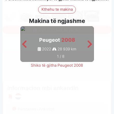
Kthehu te makina
Makina të ngjashme
Sign in to see all photos
Peugeot
2008
2022
28 939 km
1
/
8
Shiko të gjitha Peugeot 2008
Informacion mbi ankandin
Përshkrimi i Ankandit