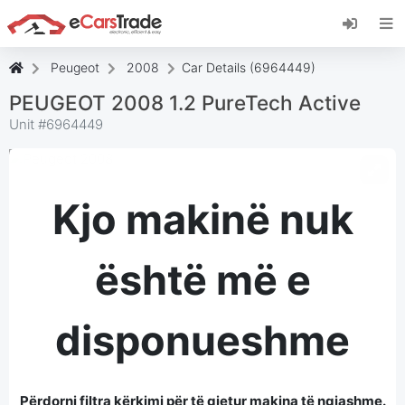
Instaloni aplikacionin web eCarsTrade, shtojeni
atë në Ekranin Kryesor dhe merrni përditësime
të menjëhershme.
Peugeot
2008
Car Details (6964449)
Instalo
Anulo
PEUGEOT 2008 1.2 PureTech Active
Unit #
6964449
Kjo makinë nuk
është më e
disponueshme
Përdorni filtra kërkimi për të gjetur makina të ngjashme.