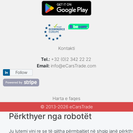
Kontakti
Tel.:
+32 (0)2 342 22 22
Email:
info@eCarsTrade.com
Follow
Harta e faqes
© 2013-2026 eCarsTrade
Përkthyer nga robotët
Ju lutemi vini re se të gjitha përmbajtjet në shqip janë përk