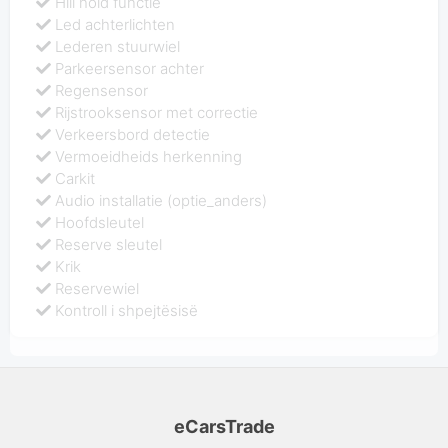
Hill hold functie
Led achterlichten
Lederen stuurwiel
Parkeersensor achter
Regensensor
Rijstrooksensor met correctie
Verkeersbord detectie
Vermoeidheids herkenning
Carkit
Audio installatie (optie_anders)
Hoofdsleutel
Reserve sleutel
Krik
Reservewiel
Kontroll i shpejtësisë
eCarsTrade