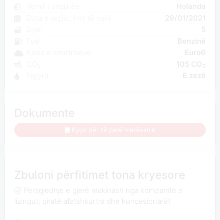
Vendi i origjinës
Holanda
Data e regjistrimit të parë
29/01/2021
Dyer
5
Fuel
Benzinë
Klasa e emetimeve
Euro6
CO₂
105 CO
2
Ngjyra
E zezë
Dokumente
Kyçu për të parë vlerësimin
Zbuloni përfitimet tona kryesore
Përzgjedhje e gjerë makinash nga kompanitë e
lizingut, qiratë afatshkurtra dhe koncesionarët