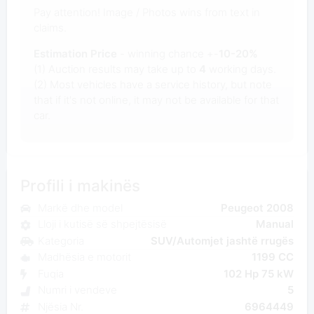
Pay attention! Image / Photos wins from text in
claims.
Estimation Price
- winning chance +-
10-20%
(1) Auction results may take up to
4
working days.
(2) Most vehicles have a service history, but note
that if it's not online, it may not be available for that
car.
Profili i makinës
Markë dhe model
Peugeot 2008
Lloji i kutisë së shpejtësisë
Manual
Kategoria
SUV/Automjet jashtë rrugës
Madhësia e motorit
1199 CC
Fuqia
102 Hp 75 kW
Numri i vendeve
5
Njësia Nr.
6964449