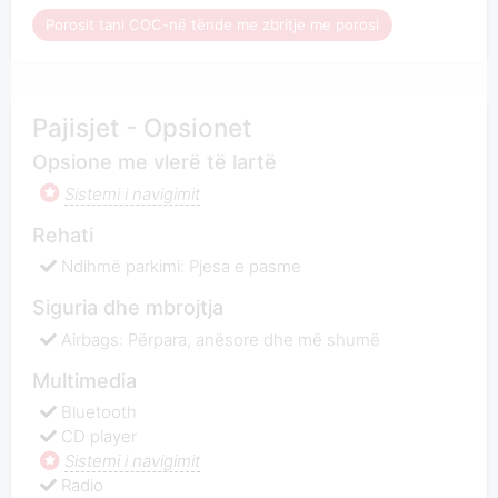
Porosit tani COC-në tënde me zbritje me porosi
Pajisjet - Opsionet
Opsione me vlerë të lartë
Sistemi i navigimit
Rehati
Ndihmë parkimi: Pjesa e pasme
Siguria dhe mbrojtja
Airbags: Përpara, anësore dhe më shumë
Multimedia
Bluetooth
CD player
Sistemi i navigimit
Radio