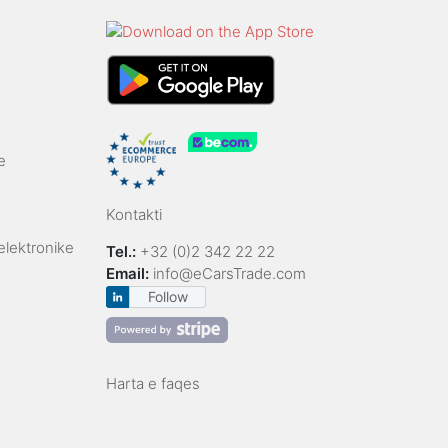
e
Kontakti
 elektronike
Tel.:
+32 (0)2 342 22 22
Email:
info@eCarsTrade.com
Follow
Harta e faqes