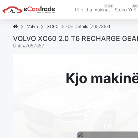
6144
55
Të gjitha makinat
Stoku Ynë
Volvo
XC60
Car Details (7057357)
VOLVO XC60 2.0 T6 RECHARGE GEA
Unit #
7057357
Kjo makin