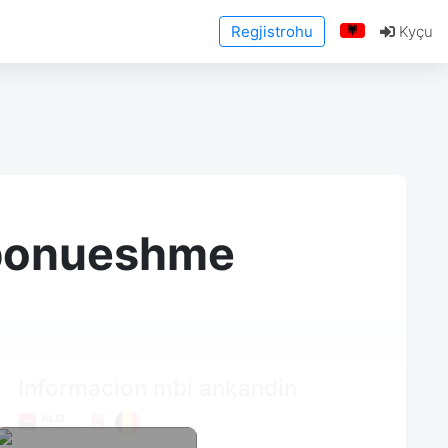
Regjistrohu
Kyçu
sponueshme
Informacion mbi ankandin