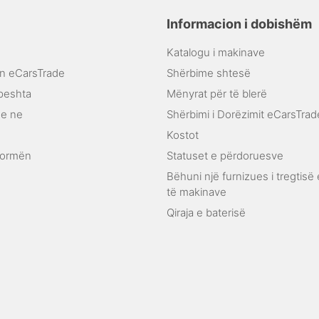
Informacion i dobishëm
Katalogu i makinave
on eCarsTrade
Shërbime shtesë
hpeshta
Mënyrat për të blerë
e ne
Shërbimi i Dorëzimit eCarsTrad
Kostot
tformën
Statuset e përdoruesve
Bëhuni një furnizues i tregtisë
të makinave
Qiraja e baterisë