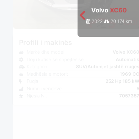
Volvo
XC60
2022
20 174 km
Profili i makinës
Markë dhe model
Volvo XC6
Lloji i kutisë së shpejtësisë
Automati
Kategoria
SUV/Automjet jashtë rrugë
Madhësia e motorit
1969 C
Fuqia
252 Hp 185 k
Numri i vendeve
Njësia Nr.
705735