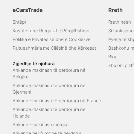
eCarsTrade
Rreth
Shtëpi
Rreth nesh
Kushtet dhe Rregullat e Përgjithshme
Si funksion
Politika e Privatësisë dhe e Cookie-ve
Pyetje të s
Pajtueshmëria me Cilësinë dhe Kërkesat
Bashkohu m
Blog
Zgjedhje të njohura
Zbuloni pla
Ankande makinash të përdorura në
Belgjikë
Ankande makinash të përdorura në
Gjermani
Ankande makinash të përdorura në Francë
Ankande makinash të përdorura në
Holandë
Ankande makinash me qira
Ankande për furgonë të përdorur