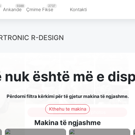
6
5588
2737
Ankande
Çmime Fikse
Kontakti
RTRONIC R-DESIGN
ë nuk është më e di
Përdorni filtra kërkimi për të gjetur makina të ngjashme.
Kthehu te makina
Sign in to see all photos
Makina të ngjashme