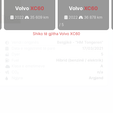
Volvo
XC60
Volvo
XC60
2022
35 609 km
2022
36 878 km
1
/
5
Shiko të gjitha Volvo XC60
0
Vendi i origjinës
Belgjikë - "HM Tongeren"
k
Data e regjistrimit të parë
17/03/2021
s
Dyer
5
C
Fuel
Hibrid (benzinë / elektrik)
W
Klasa e emetimeve
A
5
CO₂
n/a
7
Ngjyra
Argjend