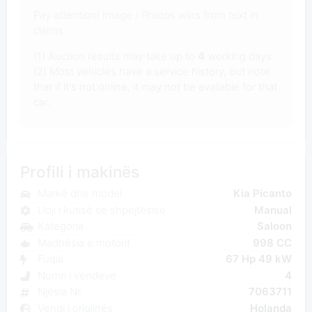
Pay attention! Image / Photos wins from text in
claims.
(1) Auction results may take up to
4
working days.
(2) Most vehicles have a service history, but note
that if it's not online, it may not be available for that
car.
Profili i makinës
Markë dhe model
Kia Picanto
Lloji i kutisë së shpejtësisë
Manual
Kategoria
Saloon
Madhësia e motorit
998 CC
Fuqia
67 Hp 49 kW
Numri i vendeve
4
Njësia Nr.
7063711
Vendi i origjinës
Holanda