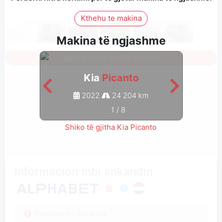
Kthehu te makina
Makina të ngjashme
Sign in to see all photos
Kia
Picanto
2022
24 204 km
1
/
8
Shiko të gjitha Kia Picanto
Informacion mbi ankandin
Përshkrimi i Ankandit