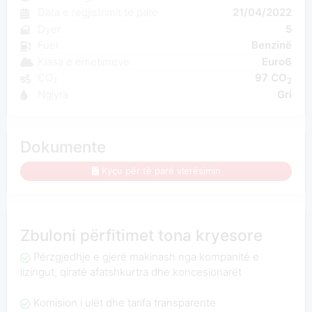
Data e regjistrimit të parë
21/04/2022
Dyer
5
Fuel
Benzinë
Klasa e emetimeve
Euro6
CO₂
97 CO
2
Ngjyra
Gri
Dokumente
Kyçu për të parë vlerësimin
Zbuloni përfitimet tona kryesore
Përzgjedhje e gjerë makinash nga kompanitë e
lizingut, qiratë afatshkurtra dhe koncesionarët
Komision i ulët dhe tarifa transparente