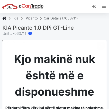
Instaloni aplikacionin web eCarsTrade, shtojeni
atë në Ekranin Kryesor dhe merrni përditësime
të menjëhershme.
Kia
Picanto
Car Details (7063711)
Instalo
Anulo
KIA Picanto 1.0 DPi GT-Line
Unit #
7063711
Kjo makinë nuk
është më e
disponueshme
Përdorni filtra kërkimi për të gjetur makina të ngjashme.