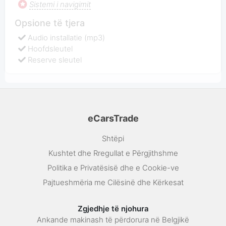
Sistemi i navigimit
Opsione të tjera
Audio installatie (mp3)
Hoofdsleutel
Reserve sleutel
eCarsTrade
Shtëpi
Kushtet dhe Rregullat e Përgjithshme
Politika e Privatësisë dhe e Cookie-ve
Pajtueshmëria me Cilësinë dhe Kërkesat
Zgjedhje të njohura
Ankande makinash të përdorura në Belgjikë