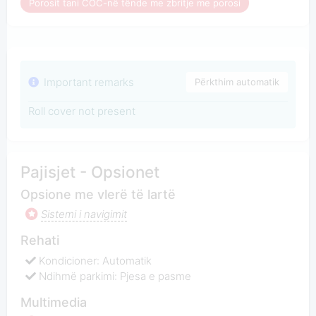
Porosit tani COC-në tënde me zbritje me porosi
Important remarks
Përkthim automatik
Roll cover not present
Pajisjet - Opsionet
Opsione me vlerë të lartë
Sistemi i navigimit
Rehati
Kondicioner: Automatik
Ndihmë parkimi: Pjesa e pasme
Multimedia