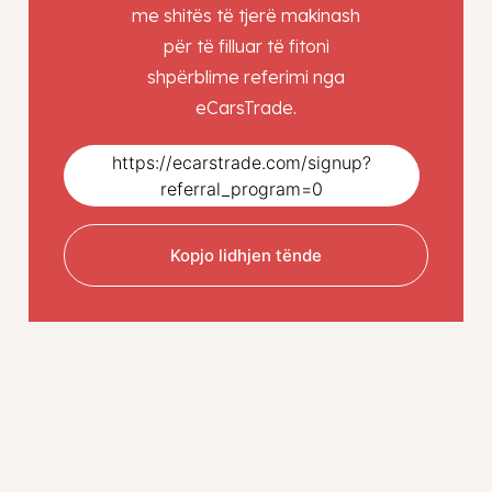
me shitës të tjerë makinash
për të filluar të fitoni
shpërblime referimi nga
eCarsTrade.
https://ecarstrade.com/signup?
referral_program=0
Kopjo lidhjen tënde