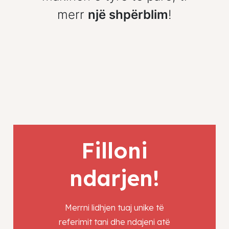
merr
një shpërblim
!
Filloni
ndarjen!
Merrni lidhjen tuaj unike të
referimit tani dhe ndajeni atë