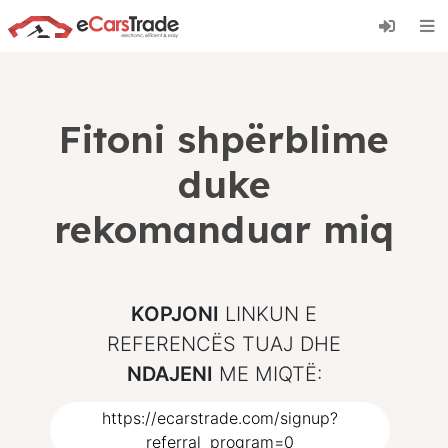
Instaloni aplikacionin web eCarsTrade, shtojeni
atë në Ekranin Kryesor dhe merrni përditësime
të menjëhershme.
Instalo
Anulo
Fitoni shpërblime
duke
rekomanduar miq
KOPJONI
LINKUN E
REFERENCËS TUAJ DHE
NDAJENI
ME MIQTË:
https://ecarstrade.com/signup?
referral_program=0