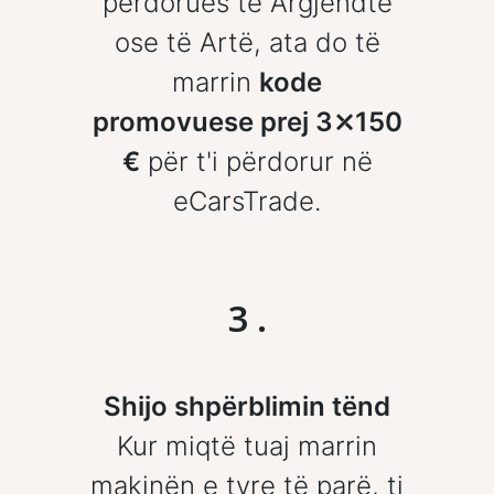
përdorues të Argjendtë
ose të Artë, ata do të
marrin
kode
promovuese prej 3⤫150
€
për t'i përdorur në
eCarsTrade.
3
.
Shijo shpërblimin tënd
Kur miqtë tuaj marrin
makinën e tyre të parë, ti